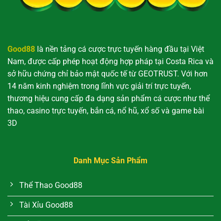
Good88
là nền tảng cá cược trực tuyến hàng đầu tại Việt
Nam, được cấp phép hoạt động hợp pháp tại Costa Rica và
sở hữu chứng chỉ bảo mật quốc tế từ GEOTRUST. Với hơn
14 năm kinh nghiệm trong lĩnh vực giải trí trực tuyến,
thương hiệu cung cấp đa dạng sản phẩm cá cược như thể
thao, casino trực tuyến, bắn cá, nổ hũ, xổ số và game bài
3D
Danh Mục Sản Phẩm
Thể Thao Good88
Tài Xỉu Good88