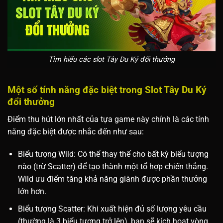
Tìm hiểu các slot Tây Du Ký đổi thưởng
Một số tính năng đặc biệt trong Slot Tây Du Ký
đổi thưởng
Điểm thu hút lớn nhất của tựa game này chính là các tính
năng đặc biệt được nhắc đến như sau:
Biểu tượng Wild: Có thể thay thế cho bất kỳ biểu tượng
nào (trừ Scatter) để tạo thành một tổ hợp chiến thắng.
Wild ưu điểm tăng khả năng giành được phần thưởng
lớn hơn.
Biểu tượng Scatter: Khi xuất hiện đủ số lượng yêu cầu
(thường là 3 biểu tượng trở lên), bạn sẽ kích hoạt vòng