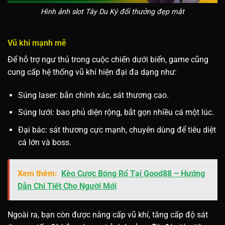
Hình ảnh slot Tây Du Ký đổi thưởng đẹp mắt
Vũ khí mạnh mẽ
Để hỗ trợ ngư thủ trong cuộc chiến dưới biển, game cũng
cung cấp hệ thống vũ khí hiện đại đa dạng như:
Súng laser: bắn chính xác, sát thương cao.
Súng lưới: bao phủ diện rộng, bắt gọn nhiều cá một lúc.
Đại bác: sát thương cực mạnh, chuyên dùng để tiêu diệt
cá lớn và boss.
Xem thêm:
Kèo Cược Bóng Rổ Tại Good88 – Hướng
Dẫn Chi Tiết Cho Người Mới
Ngoài ra, bạn còn được nâng cấp vũ khí, tăng cấp độ sát