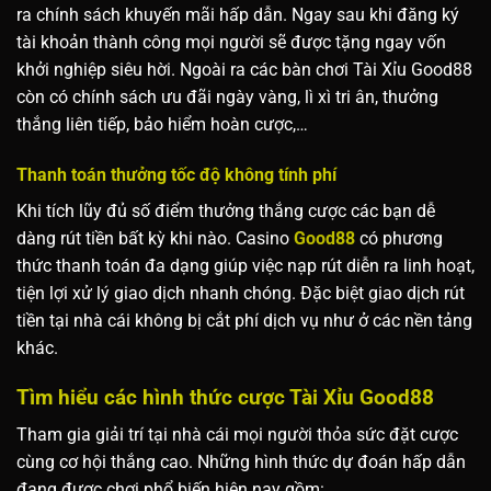
ra chính sách khuyến mãi hấp dẫn. Ngay sau khi đăng ký
tài khoản thành công mọi người sẽ được tặng ngay vốn
khởi nghiệp siêu hời. Ngoài ra các bàn chơi Tài Xỉu Good88
còn có chính sách ưu đãi ngày vàng, lì xì tri ân, thưởng
thắng liên tiếp, bảo hiểm hoàn cược,…
Thanh toán thưởng tốc độ không tính phí
Khi tích lũy đủ số điểm thưởng thắng cược các bạn dễ
dàng rút tiền bất kỳ khi nào. Casino
Good88
có phương
thức thanh toán đa dạng giúp việc nạp rút diễn ra linh hoạt,
tiện lợi xử lý giao dịch nhanh chóng. Đặc biệt giao dịch rút
tiền tại nhà cái không bị cắt phí dịch vụ như ở các nền tảng
khác.
Tìm hiểu các hình thức cược Tài Xỉu Good88
Tham gia giải trí tại nhà cái mọi người thỏa sức đặt cược
cùng cơ hội thắng cao. Những hình thức dự đoán hấp dẫn
đang được chơi phổ biến hiện nay gồm: