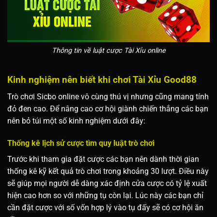
Thông tin về luật cược Tài Xỉu online
Kinh nghiệm nên biết khi chơi Tài Xỉu Good88
Trò chơi Sicbo online vô cùng thú vị nhưng cũng mang tính
đỏ đen cao. Để nâng cao cơ hội giành chiến thắng các bạn
nên bỏ túi một số kinh nghiệm dưới đây:
Thống kê lịch sử cược tìm quy luật trò chơi
Trước khi tham gia đặt cược các bạn nên dành thời gian
thống kê kỹ kết quả trò chơi trong khoảng 30 lượt. Điều này
sẽ giúp mọi người dễ dàng xác định cửa cược có tỷ lệ xuất
hiện cao hơn so với những tụ còn lại. Lúc này các bạn chỉ
cần đặt cược với số vốn hợp lý vào tụ đấy sẽ có cơ hội ăn