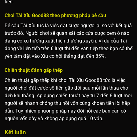
tiền.
Chơi Tài Xỉu Good88 theo phương pháp bẻ cầu
Bẻ cầu Tài Xỉu tức là việc đặt cược ngược lại so với kết quả
trước đó. Người chơi sẽ quan sát các cửa cược xem ô nào
đang có xu hướng xuất hiện thường xuyên. Ví dụ cửa Tài
đang về liên tiếp trên 6 lượt thì đến ván tiếp theo bạn có thể
yên tâm đặt vào Xỉu cơ hội thắng đạt đến 85%.
Chiến thuật đánh gấp thếp
Chiến thuật gấp thếp khi chơi Tài Xỉu Good88 tức là việc
người chơi đặt cược số tiền gấp đôi sau mỗi lần thua cho
đến khi thắng. Áp dụng chiến thuật này từ 7 đến 8 lượt mọi
người sẽ nhanh chóng thu hồi vốn cùng khoản tiền lời hấp
dẫn. Tuy nhiên phương pháp này đòi hỏi các bạn cần có
nguồn vốn dày và không áp dụng quá 10 ván.
Kết luận