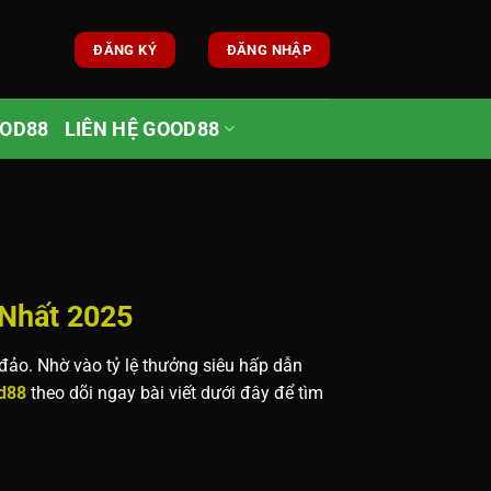
ĐĂNG KÝ
ĐĂNG NHẬP
OOD88
LIÊN HỆ GOOD88
 Nhất 2025
 đảo. Nhờ vào tỷ lệ thưởng siêu hấp dẫn
d88
theo dõi ngay bài viết dưới đây để tìm