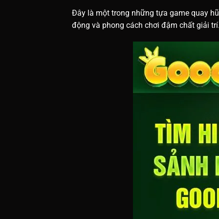
Đây là một trong những tựa game quay hũ đ
động và phong cách chơi đậm chất giải trí