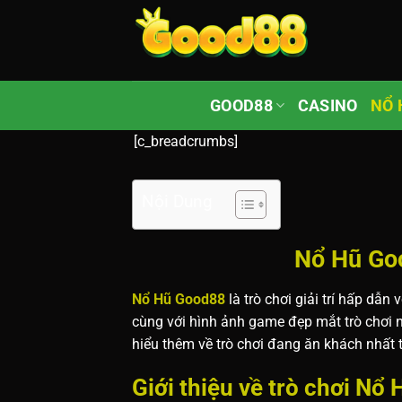
Bỏ
qua
nội
dung
GOOD88
CASINO
NỔ 
[c_breadcrumbs]
Nội Dung
Nổ Hũ Goo
Nổ Hũ Good88
là trò chơi giải trí hấp dẫ
cùng với hình ảnh game đẹp mắt trò chơi 
hiểu thêm về trò chơi đang ăn khách nhất t
Giới thiệu về trò chơi Nổ