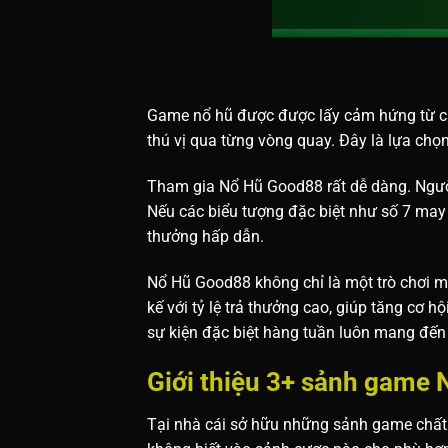
Game nổ hũ được được lấy cảm hứng từ cá
thú vị qua từng vòng quay. Đây là lựa ch
Tham gia Nổ Hũ Good88 rất dễ dàng. Ngườ
Nếu các biểu tượng đặc biệt như số 7 may
thưởng hấp dẫn.
Nổ Hũ Good88 không chỉ là một trò chơi m
kế với tỷ lệ trả thưởng cao, giúp tăng cơ 
sự kiện đặc biệt hàng tuần luôn mang đến 
Giới thiệu 3+ sảnh game
Tại nhà cái sở hữu những sảnh game chất