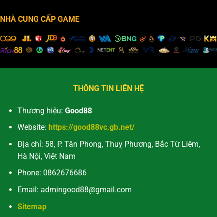
NHÀ CUNG CẤP GAME
THÔNG TIN LIÊN HỆ
Thương hiệu:
Good88
Website:
https://good88vc.gb.net/
Địa chỉ: 58, P. Tân Phong, Thuỵ Phương, Bắc Từ Liêm,
Hà Nội, Việt Nam
Phone: 0862676686
Email:
admingood88@gmail.com
Sitemap