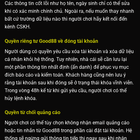
Các thông tin cốt lõi như họ tên, ngày sinh chỉ có thể sửa
khi có xác minh chính chủ. Ngoài ra, nếu muốn thay nhanh
bất cứ trường dữ liệu nào thì người chơi hãy kết nối đến
kênh CSKH.
Quyền riêng tư Good88 về đóng tài khoản
Người dùng có quyền yêu cầu xóa tài khoản và xóa dữ liệu
cá nhân khỏi hệ thống. Tuy nhiên, nhà cái sẽ cần lưu lại
một phần thông tin nhất định (ẩn danh) để phục vụ mục
đích báo cáo và kiểm toán. Khách hàng cũng nên lưu ý
rằng tài khoản sau khi đóng sẽ ở trạng thái khóa vĩnh viễn.
Trong vòng 48h kể từ khi gửi yêu cầu, người chơi có thể
hủy lệnh khóa.
Quyền từ chối quảng cáo
Người chơi có thể tùy chọn không nhận email quảng cáo
hoặc tin nhắn từ Good88 trong phần cài đặt tài khoản. Hệ
thống sẽ ngừng gửi thông tin tiếp thị ngay sau khi nhận