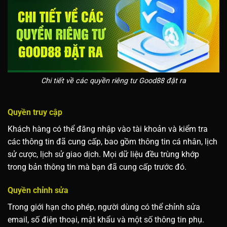
Chi tiết về các quyền riêng tư Good88 đặt ra
Quyền truy cập
Khách hàng có thể đăng nhập vào tài khoản và kiểm tra
các thông tin đã cung cấp, bao gồm thông tin cá nhân, lịch
sử cược, lịch sử giao dịch. Mọi dữ liệu đều trùng khớp
trong bản thông tin mà bạn đã cung cấp trước đó.
Quyền chỉnh sửa
Trong giới hạn cho phép, người dùng có thể chỉnh sửa
email, số điện thoại, mật khẩu và một số thông tin phụ.