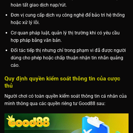
hoàn tất giao dịch nạp/rút.
Đơn vị cung cấp dịch vụ công nghệ để bảo trì hệ thống
hoặc xử lý lỗi.
Cơ quan pháp luật, quản lý thị trường khi có yêu cầu
hợp pháp bằng văn bản.
Đối tác tiếp thị nhưng chỉ trong phạm vi đã được người
dùng cho phép hoặc chấp thuận nhận tin nhắn quảng
cáo.
Quy định quyền kiểm soát thông tin của cược
thủ
Người chơi có toàn quyền kiểm soát thông tin cá nhân của
mình thông qua các quyền riêng tư Good88 sau: