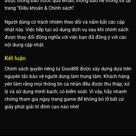
được thông báo trước qua email, thông báo hệ thống và tại
trang “Điều khoản & Chính sách”.
Người dùng có trách nhiệm theo dõi và nắm bắt các cập
nhật này. Việc tiếp tục sử dụng dịch vụ sau khi chính sách
được thay đổi đồng nghĩa với việc bạn đã đồng ý với các
nội dung cập nhật.
Kết luận
Chính sách quyền riêng tư Good88 được xây dựng dựa trên
nguyên tắc bảo vệ người dùng làm trung tâm. Khách hàng
yên tâm rằng mọi thông tin cá nhân đều được thu thập, xử
lý và sử dụng minh bạch, có kiểm soát. Vì vậy, hãy nhanh
chóng tham gia ngay trang game để không bỏ lỡ bất cứ
giây phút giải trí đỉnh cao nào nhé!