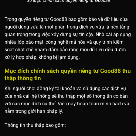
Sơ lược chính sách quyền riêng tư Good88
Trong quyền riêng tư Good88 bao gồm bảo vệ dữ liệu của
người dùng vừa là một phần trong dịch vụ vừa là nền tảng
quan trọng trong việc xây dựng sự tin cậy. Nhà cái áp dụng
nhiều lớp bảo mật, công nghệ mã hóa và quy trình kiểm
soát chặt chẽ nhằm đảm bảo rằng mọi dữ liệu đều được
xử lý hợp pháp, không bị lạm dụng.
Mục đích chính sách quyền riêng tư Good88 thu
thập thông tin
Khi người chơi đăng ký tài khoản và sử dụng các dịch vụ
của nhà cái, hệ thống sẽ thu thập một số thông tin cơ bản
với các mục đích cụ thể. Việc này hoàn toàn minh bạch và
nằm trong giới hạn pháp lý.
Thông tin thu thập bao gồm: