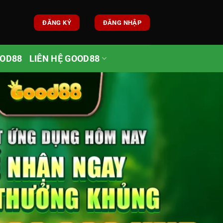
ĐĂNG KÝ
ĐĂNG NHẬP
OOD88
LIÊN HỆ GOOD88