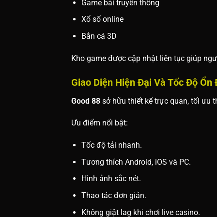
Game bài truyền thống
Xổ số online
Bắn cá 3D
Kho game được cập nhật liên tục giúp ngư
Giao Diện Hiện Đại Và Tốc Độ Ổn 
Good 88
sở hữu thiết kế trực quan, tối ưu 
Ưu điểm nổi bật:
Tốc độ tải nhanh.
Tương thích Android, iOS và PC.
Hình ảnh sắc nét.
Thao tác đơn giản.
Không giật lag khi chơi live casino.