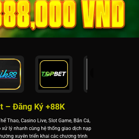
st – Đăng Ký +88K
Thể Thao, Casino Live, Slot Game, Bắn Cá,
độ xử lý nhanh cùng hệ thống giao dịch nạp
thường xuyên triển khai các chương trình