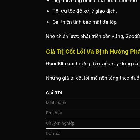
Hợp tác cùng nhiều nhà phát hành lớn.
Tối ưu tốc độ xử lý giao dịch.
Cải thiện tính bảo mật đa lớp.
Nhờ chiến lược phát triển bền vững, Good8
Giá Trị Cốt Lõi Và Định Hướng Phá
Good88.com
hướng đến việc xây dựng sân
Những giá trị cốt lõi mà nền tảng theo đuổ
GIÁ TRỊ
Minh bạch
Bảo mật
Chuyên nghiệp
Đổi mới