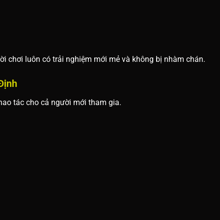
ời chơi luôn có trải nghiệm mới mẻ và không bị nhàm chán.
Định
thao tác cho cả người mới tham gia.