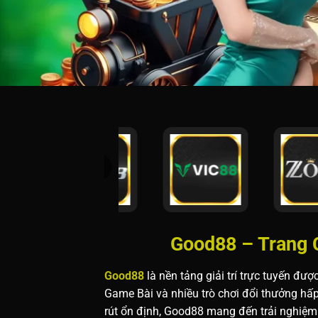
Good88 –
Trang 
Good88
là nền tảng giải trí trực tuyến đ
Game Bài và nhiều trò chơi đổi thưởng hấp 
rút ổn định, Good88 mang đến trải nghiệm g