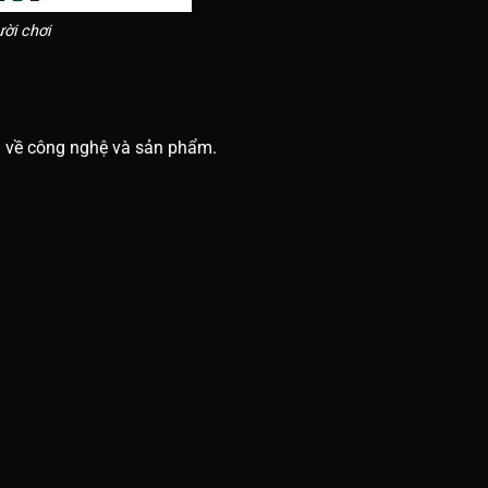
ời chơi
i về công nghệ và sản phẩm.