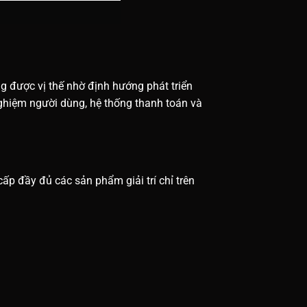
 được vị thế nhờ định hướng phát triển
nghiệm người dùng, hệ thống thanh toán và
p đầy đủ các sản phẩm giải trí chỉ trên