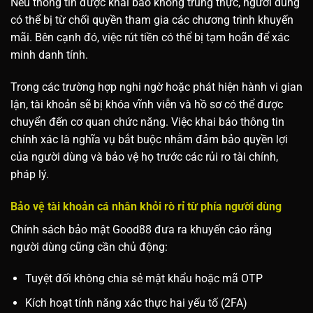
Nếu thông tin được khai báo không trung thực, người dùng
có thể bị từ chối quyền tham gia các chương trình khuyến
mãi. Bên cạnh đó, việc rút tiền có thể bị tạm hoãn để xác
minh danh tính.
Trong các trường hợp nghi ngờ hoặc phát hiện hành vi gian
lận, tài khoản sẽ bị khóa vĩnh viễn và hồ sơ có thể được
chuyển đến cơ quan chức năng. Việc khai báo thông tin
chính xác là nghĩa vụ bắt buộc nhằm đảm bảo quyền lợi
của người dùng và bảo vệ họ trước các rủi ro tài chính,
pháp lý.
Bảo vệ tài khoản cá nhân khỏi rò rỉ từ phía người dùng
Chính sách bảo mật Good88 đưa ra khuyến cáo rằng
người dùng cũng cần chủ động:
Tuyệt đối không chia sẻ mật khẩu hoặc mã OTP
Kích hoạt tính năng xác thực hai yếu tố (2FA)