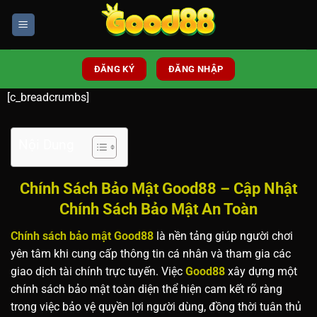
Bỏ
qua
nội
dung
ĐĂNG KÝ
ĐĂNG NHẬP
[c_breadcrumbs]
Nội Dung
Chính Sách Bảo Mật Good88 – Cập Nhật
Chính Sách Bảo Mật An Toàn
Chính sách bảo mật Good88
là nền tảng giúp người chơi
yên tâm khi cung cấp thông tin cá nhân và tham gia các
giao dịch tài chính trực tuyến. Việc
Good88
xây dựng một
chính sách bảo mật toàn diện thể hiện cam kết rõ ràng
trong việc bảo vệ quyền lợi người dùng, đồng thời tuân thủ