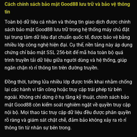
Cách chính sách bảo mật Good88 lưu trữ và bảo vệ thông
tin
Toàn bộ dữ liệu cá nhân và thông tin giao dịch được chính
sách bảo mật Good88 lưu trữ trong hệ thống máy chủ đặt
tại trung tâm dữ liệu đạt chuẩn quốc tế, được bảo vệ bằng
nhiều lớp công nghệ hiện đại. Cụ thể, nền tảng này áp dụng
chứng chỉ bảo mật SSL 256-bit để mã hóa toàn bộ quá
trình truyền tải dữ liệu giữa người dùng và hệ thống, giúp
ngăn chặn rò rỉ thông tin trên đường truyền.
Đồng thời, tường lửa nhiều lớp được triển khai nhằm chống
lại các hành vi tấn công hoặc truy cập trái phép từ bên
ngoài. Không chỉ dừng ở hạ tầng kỹ thuật, chính sách bảo
mật Good88 còn kiểm soát nghiêm ngặt về quyền truy cập
nội bộ. Mọi thao tác truy cập dữ liệu đều được phân quyền
rõ ràng và giám sát chặt chẽ, đảm bảo không xảy ra rò rỉ
thông tin từ nhân sự bên trong.