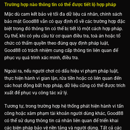
Trường hợp nào thông tin có thể được tiết lộ hợp pháp
Mặc dù cam kết bảo vệ tối đa dữ liệu cá nhân, chính sách
bảo mật Good88 vẫn có quy định rõ về các trường hợp đặc
biệt trong đó thông tin có thể bị tiết lộ một cách hợp pháp.
Cụ thể, khi có yêu cầu từ cơ quan điều tra, toà án hoặc tổ
chức có thẩm quyền theo đúng quy định pháp luật,
Good88 có trách nhiệm cung cấp thông tin liên quan để
phục vụ quá trình xác minh, điều tra.
Ngoài ra, nếu người chơi có dấu hiệu vi phạm pháp luật,
thực hiện hành vi gian lận, rửa tiền hoặc có liên quan đến
các hoạt động bất hợp pháp, dữ liệu cũng có thể được trích
xuất để phục vụ công tác xử lý.
Tương tự, trong trường hợp hệ thống phát hiện hành vi tấn
công hoặc xâm phạm tài khoản người dùng khác, Good88
có thể sử dụng thông tin cá nhân liên quan để triển khai
các biện pháp bảo vệ nền tảng và người dùng. Tất cả các