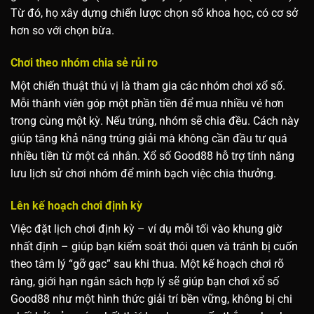
Từ đó, họ xây dựng chiến lược chọn số khoa học, có cơ sở
hơn so với chọn bừa.
Chơi theo nhóm chia sẻ rủi ro
Một chiến thuật thú vị là tham gia các nhóm chơi xổ số.
Mỗi thành viên góp một phần tiền để mua nhiều vé hơn
trong cùng một kỳ. Nếu trúng, nhóm sẽ chia đều. Cách này
giúp tăng khả năng trúng giải mà không cần đầu tư quá
nhiều tiền từ một cá nhân. Xổ số Good88 hỗ trợ tính năng
lưu lịch sử chơi nhóm để minh bạch việc chia thưởng.
Lên kế hoạch chơi định kỳ
Việc đặt lịch chơi định kỳ – ví dụ mỗi tối vào khung giờ
nhất định – giúp bạn kiểm soát thói quen và tránh bị cuốn
theo tâm lý “gỡ gạc” sau khi thua. Một kế hoạch chơi rõ
ràng, giới hạn ngân sách hợp lý sẽ giúp bạn chơi xổ số
Good88 như một hình thức giải trí bền vững, không bị chi