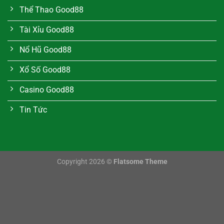
Thể Thao Good88
Tài Xỉu Good88
Nổ Hũ Good88
Xổ Số Good88
Casino Good88
Tin Tức
Copyright 2026 ©
Flatsome Theme