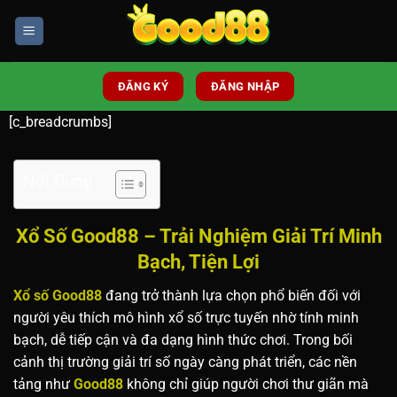
Bỏ
qua
nội
dung
ĐĂNG KÝ
ĐĂNG NHẬP
[c_breadcrumbs]
Nội Dung
Xổ Số Good88 – Trải Nghiệm Giải Trí Minh
Bạch, Tiện Lợi
Xổ số Good88
đang trở thành lựa chọn phổ biến đối với
người yêu thích mô hình xổ số trực tuyến nhờ tính minh
bạch, dễ tiếp cận và đa dạng hình thức chơi. Trong bối
cảnh thị trường giải trí số ngày càng phát triển, các nền
tảng như
Good88
không chỉ giúp người chơi thư giãn mà