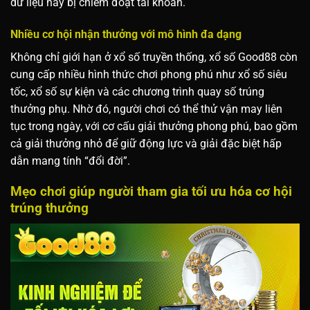
dữ liệu hay bị chiếm đoạt tài khoản.
Nhiều cơ hội nhận thưởng với mô hình đa dạng
Không chỉ giới hạn ở xổ số truyền thống, xổ số Good88 còn
cung cấp nhiều hình thức chơi phong phú như xổ số siêu
tốc, xổ số sự kiện và các chương trình quay số trúng
thưởng phụ. Nhờ đó, người chơi có thể thử vận may liên
tục trong ngày, với cơ cấu giải thưởng phong phú, bao gồm
cả giải thưởng nhỏ để giữ động lực và giải đặc biệt hấp
dẫn mang tính “đổi đời”.
Mẹo chơi giúp người tham gia tối ưu hóa cơ hội
trúng thưởng