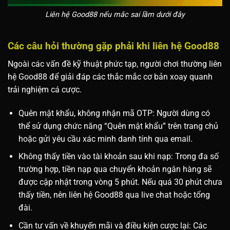
Liên hệ Good88 nếu mắc sai lầm dưới đây
Các câu hỏi thường gặp phải khi liên hệ Good88
Ngoài các vấn đề kỹ thuật phức tạp, người chơi thường liên
hệ Good88 để giải đáp các thắc mắc cơ bản xoay quanh
trải nghiệm cá cược.
Quên mật khẩu, không nhận mã OTP: Người dùng có
thể sử dụng chức năng “Quên mật khẩu” trên trang chủ
hoặc gửi yêu cầu xác minh danh tính qua email.
Không thấy tiền vào tài khoản sau khi nạp: Trong đa số
trường hợp, tiền nạp qua chuyển khoản ngân hàng sẽ
được cập nhật trong vòng 5 phút. Nếu quá 30 phút chưa
thấy tiền, nên liên hệ Good88 qua live chat hoặc tổng
đài.
Cần tư vấn về khuyến mãi và điều kiện cược lại: Các