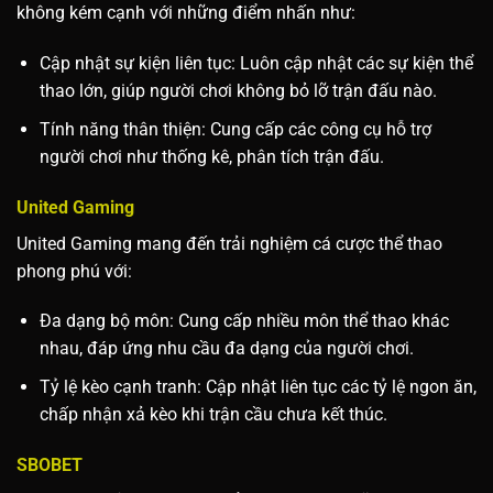
không kém cạnh với những điểm nhấn như:
Cập nhật sự kiện liên tục: Luôn cập nhật các sự kiện thể
thao lớn, giúp người chơi không bỏ lỡ trận đấu nào.
Tính năng thân thiện: Cung cấp các công cụ hỗ trợ
người chơi như thống kê, phân tích trận đấu.
United Gaming
United Gaming mang đến trải nghiệm cá cược thể thao
phong phú với:
Đa dạng bộ môn: Cung cấp nhiều môn thể thao khác
nhau, đáp ứng nhu cầu đa dạng của người chơi.
Tỷ lệ kèo cạnh tranh: Cập nhật liên tục các tỷ lệ ngon ăn,
chấp nhận xả kèo khi trận cầu chưa kết thúc.
SBOBET