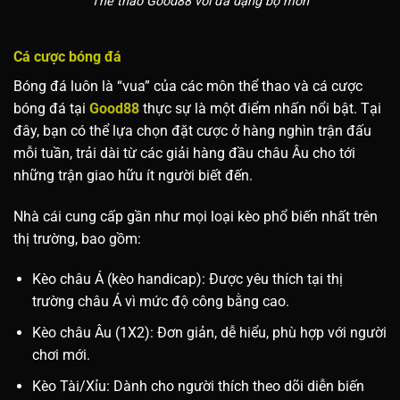
Thể thao Good88 với đa dạng bộ môn
Cá cược bóng đá
Bóng đá luôn là “vua” của các môn thể thao và cá cược
bóng đá tại
Good88
thực sự là một điểm nhấn nổi bật. Tại
đây, bạn có thể lựa chọn đặt cược ở hàng nghìn trận đấu
mỗi tuần, trải dài từ các giải hàng đầu châu Âu cho tới
những trận giao hữu ít người biết đến.
Nhà cái cung cấp gần như mọi loại kèo phổ biến nhất trên
thị trường, bao gồm:
Kèo châu Á (kèo handicap): Được yêu thích tại thị
trường châu Á vì mức độ công bằng cao.
Kèo châu Âu (1X2): Đơn giản, dễ hiểu, phù hợp với người
chơi mới.
Kèo Tài/Xỉu: Dành cho người thích theo dõi diễn biến