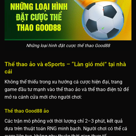
Những loại hình đặt cược thể thao Good88
Thể thao ảo và eSports – “Làn gió mới” tại nhà
cái
Không thể thiếu trong xu hướng cá cược hiện đại, trang
game đầu tư mạnh vào thể thao ảo và thể thao điện tử để
mở ra cánh cửa mới cho người chơi:
Thể thao Good88 ảo
Các trận mô phỏng với thời lượng chỉ 2–3 phút, kết quả
dựa trên thuật toán RNG minh bạch. Người chơi có thể cá