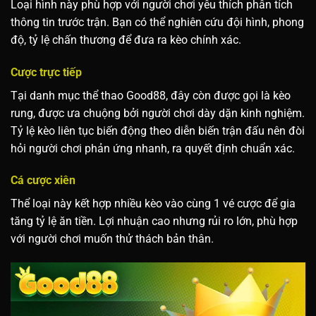
Loại hình này phù hợp với người chơi yêu thích phân tích
thông tin trước trận. Bạn có thể nghiên cứu đội hình, phong
độ, tỷ lệ chấn thương để đưa ra kèo chính xác.
Cược trực tiếp
Tại danh mục thể thao Good88, đây còn được gọi là kèo
rung, được ưa chuộng bởi người chơi dày dặn kinh nghiệm.
Tỷ lệ kèo liên tục biến động theo diễn biến trận đấu nên đòi
hỏi người chơi phản ứng nhanh, ra quyết định chuẩn xác.
Cá cược xiên
Thể loại này kết hợp nhiều kèo vào cùng 1 vé cược để gia
tăng tỷ lệ ăn tiền. Lợi nhuận cao nhưng rủi ro lớn, phù hợp
với người chơi muốn thử thách bản thân.