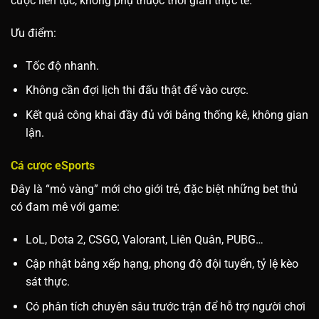
cược liên tục, không phụ thuộc thời gian thực tế.
Ưu điểm:
Tốc độ nhanh.
Không cần đợi lịch thi đấu thật để vào cược.
Kết quả công khai đầy đủ với bảng thống kê, không gian
lận.
Cá cược eSports
Đây là “mỏ vàng” mới cho giới trẻ, đặc biệt những bet thủ
có đam mê với game:
LoL, Dota 2, CSGO, Valorant, Liên Quân, PUBG…
Cập nhật bảng xếp hạng, phong độ đội tuyển, tỷ lệ kèo
sát thực.
Có phân tích chuyên sâu trước trận để hỗ trợ người chơi