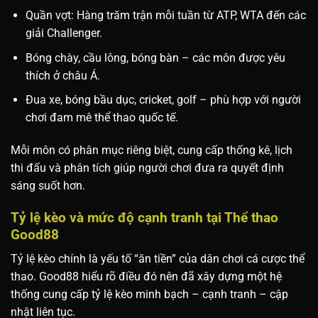
Quần vợt: Hàng trăm trận mỗi tuần từ ATP, WTA đến các
giải Challenger.
Bóng chày, cầu lông, bóng bàn – các môn được yêu
thích ở châu Á.
Đua xe, bóng bầu dục, cricket, golf – phù hợp với người
chơi đam mê thể thao quốc tế.
Mỗi môn có phân mục riêng biệt, cung cấp thống kê, lịch
thi đấu và phân tích giúp người chơi đưa ra quyết định
sáng suốt hơn.
Tỷ lệ kèo và mức độ cạnh tranh tại Thể thao
Good88
Tỷ lệ kèo chính là yếu tố “ăn tiền” của dân chơi cá cược thể
thao. Good88 hiểu rõ điều đó nên đã xây dựng một hệ
thống cung cấp tỷ lệ kèo minh bạch – cạnh tranh – cập
nhật liên tục.