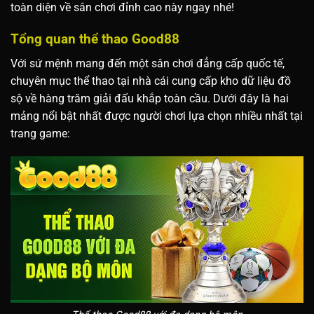
toàn diện về sân chơi đỉnh cao này ngay nhé!
Tổng quan thể thao Good88
Với sứ mệnh mang đến một sân chơi đẳng cấp quốc tế,
chuyên mục thể thao tại nhà cái cung cấp kho dữ liệu đồ
sộ về hàng trăm giải đấu khắp toàn cầu. Dưới đây là hai
mảng nổi bật nhất được người chơi lựa chọn nhiều nhất tại
trang game: