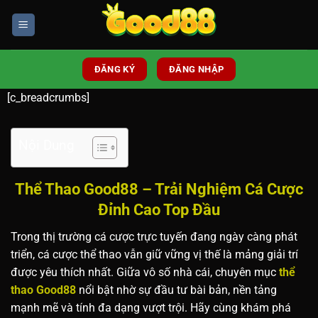
Bỏ
qua
nội
dung
ĐĂNG KÝ
ĐĂNG NHẬP
[c_breadcrumbs]
Nội Dung
Thể Thao Good88 – Trải Nghiệm Cá Cược
Đỉnh Cao Top Đầu
Trong thị trường cá cược trực tuyến đang ngày càng phát
triển, cá cược thể thao vẫn giữ vững vị thế là mảng giải trí
được yêu thích nhất. Giữa vô số nhà cái, chuyên mục
thể
thao Good88
nổi bật nhờ sự đầu tư bài bản, nền tảng
mạnh mẽ và tính đa dạng vượt trội. Hãy cùng khám phá