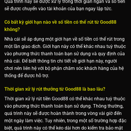
Quá trình này sẽ được xử lý trong thời gian ngắn và số tiền
sẽ được chuyển vào tài khoản của bạn ngay lập tức.
Có bất kỳ giới hạn nào về số tiền có thể rút từ Good88
không?
Nhà cái sẽ áp dụng một giới hạn về số tiền có thể rút trong
một lần giao dịch. Giới hạn này có thể khác nhau tuỳ thuộc
vào phương thức thanh toán bạn sử dụng và quy định của
nhà cái. Để biết thông tin chi tiết về giới hạn này, người
chơi nên liên hệ với bộ phận chăm sóc khách hàng của hệ
thống để được hỗ trợ.
Thời gian xử lý rút thưởng từ Good88 là bao lâu?
Thời gian xử lý rút tiền Good88 có thể khác nhau tuỳ thuộc
vào phương thức thanh toán bạn sử dụng. Thông thường,
quá trình này sẽ được hoàn thành trong vòng vài giờ đến
một ngày làm việc. Tuy nhiên, trong một số trường hợp đặc
biệt, quá trình này có thể kéo dài hơn do kiểm tra bảo mật