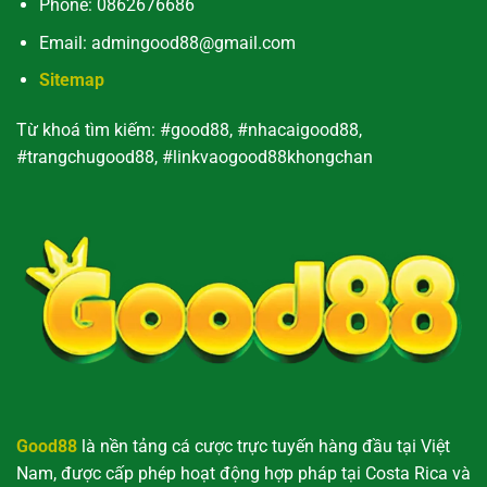
Phone: 0862676686
Email:
admingood88@gmail.com
Sitemap
Từ khoá tìm kiếm: #good88, #nhacaigood88,
#trangchugood88, #linkvaogood88khongchan
Good88
là nền tảng cá cược trực tuyến hàng đầu tại Việt
Nam, được cấp phép hoạt động hợp pháp tại Costa Rica và