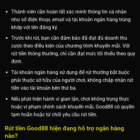
Thành viên cần hoàn tất xác minh thông tin cá nhân
như số điện thoại, email và tài khoản ngân hàng trùng
khớp với tên đăng ký.
Trước khi rút, bạn cần đảm bảo đã đạt đủ doanh thu
cược theo điều kiện của chương trình khuyến mãi. Với
rút tiền thông thường, chỉ cần đạt mức tối thiểu theo quy
định.
Tài khoản ngân hàng sử dụng để rút thưởng bắt buộc
phải thuộc sở hữu của người chơi, không chấp nhận rút
tiền vào tài khoản bên thứ ba.
Nếu phát hiện hành vi gian lận, chơi không trung thực
hoặc vi phạm chính sách khuyến mãi, Good88 có quyền
tạm hoãn hoặc từ chối yêu cầu rút tiền.
Rút tiền Good88 hiện đang hỗ trợ ngân hàng
nào?