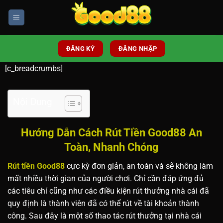
Bỏ
qua
nội
dung
ĐĂNG KÝ
ĐĂNG NHẬP
[c_breadcrumbs]
Nội Dung
Hướng Dẫn Cách Rút Tiền Good88 An
Toàn, Nhanh Chóng
Rút tiền Good88
cực kỳ đơn giản, an toàn và sẽ không làm
mất nhiều thời gian của người chơi. Chỉ cần đáp ứng đủ
các tiêu chí cũng như các điều kiện rút thưởng nhà cái đã
quy định là thành viên đã có thể rút về tài khoản thành
công. Sau đây là một số thao tác rút thưởng tại nhà cái