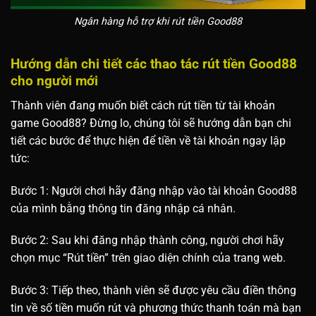
Ngân hàng hỗ trợ khi rút tiền Good88
Hướng dẫn chi tiết các thao tác rút tiền Good88
cho người mới
Thành viên đang muốn biết cách rút tiền từ tài khoản
game Good88? Đừng lo, chúng tôi sẽ hướng dẫn bạn chi
tiết các bước để thực hiện để tiền về tài khoản ngay lập
tức:
Bước 1: Người chơi hãy đăng nhập vào tài khoản Good88
của mình bằng thông tin đăng nhập cá nhân.
Bước 2: Sau khi đăng nhập thành công, người chơi hãy
chọn mục “Rút tiền” trên giao diện chính của trang web.
Bước 3: Tiếp theo, thành viên sẽ được yêu cầu điền thông
tin về số tiền muốn rút và phương thức thanh toán mà bạn