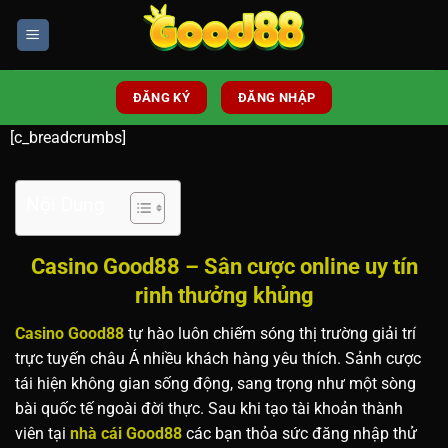
Bỏ
qua
nội
dung
ĐĂNG KÝ
ĐĂNG NHẬP
[c_breadcrumbs]
Nội Dung
Casino Good88 – Sân cược online uy tín
rinh thưởng khủng
Casino Good88
tự hào luôn chiếm sóng thị trường giải trí
trực tuyến châu Á nhiều khách hàng yêu thích. Sảnh cược
tái hiện không gian sống động, sang trọng như một sòng
bài quốc tế ngoài đời thực. Sau khi tạo tài khoản thành
viên tại
nhà cái Good88
các bạn thỏa sức đăng nhập thử