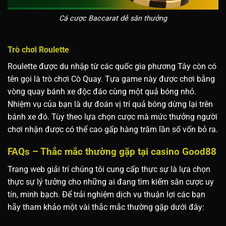
Cá cược Baccarat dễ săn thưởng
Trò chơi Roulette
Roulette được du nhập từ các quốc gia phương Tây còn có
tên gọi là trò chơi Cò Quay. Tựa game này được chơi bằng
vòng quay bánh xe độc đáo cùng một quả bóng nhỏ.
Nhiệm vụ của bạn là dự đoán vị trí quả bóng dừng lại trên
bánh xe đó. Tùy theo lựa chọn cược mà mức thưởng người
chơi nhận được có thể cao gấp hàng trăm lần số vốn bỏ ra.
FAQs – Thắc mắc thường gặp tại casino Good88
Trang web giải trí chúng tôi cung cấp thực sự là lựa chọn
thực sự lý tưởng cho những ai đang tìm kiếm sân cược uy
tín, minh bạch. Để trải nghiệm dịch vụ thuận lợi các bạn
hãy tham khảo một vài thắc mắc thường gặp dưới đây: