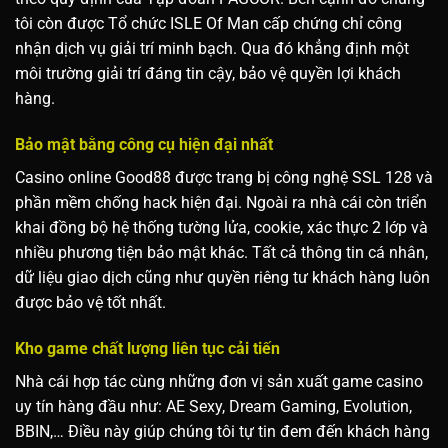
tôi còn được Tổ chức ISLE Of Man cấp chứng chỉ công
nhận dịch vụ giải trí minh bạch. Qua đó khẳng định một
môi trường giải trí đáng tin cậy, bảo vệ quyền lợi khách
hàng.
Bảo mật bằng công cụ hiện đại nhất
Casino online Good88 được trang bị công nghệ SSL 128 và
phần mềm chống hack hiện đại. Ngoài ra nhà cái còn triển
khai đồng bộ hệ thống tường lửa, cookie, xác thực 2 lớp và
nhiều phương tiện bảo mật khác. Tất cả thông tin cá nhân,
dữ liệu giao dịch cũng như quyền riêng tư khách hàng luôn
được bảo vệ tốt nhất.
Kho game chất lượng liên tục cải tiến
Nhà cái hợp tác cùng những đơn vị sản xuất game casino
uy tín hàng đầu như: AE Sexy, Dream Gaming, Evolution,
BBIN,… Điều này giúp chúng tôi tự tin đem đến khách hàng