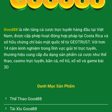
Good88
là nền tảng cá cược trực tuyến hàng đầu tại Việt
Nam, được cấp phép hoạt động hợp pháp tại Costa Rica và
sở hữu chứng chỉ bảo mật quốc tế từ GEOTRUST. Với hơn
14 năm kinh nghiệm trong lĩnh vực giải trí trực tuyến,
thương hiệu cung cấp đa dạng sản phẩm cá cược như thể
thao, casino trực tuyến, bắn cá, nổ hũ, xổ số và game bài
3D
Danh Mục Sản Phẩm
Thể Thao Good88
Tài Xỉu Good88