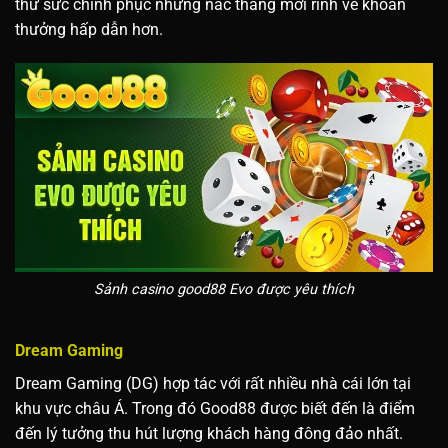
thử sức chinh phục những nấc thang mới rinh về khoản
thưởng hấp dẫn hơn.
Sảnh casino good88 Evo được yêu thích
Dream Gaming
Dream Gaming (DG) hợp tác với rất nhiều nhà cái lớn tại
khu vực châu Á. Trong đó Good88 được biết đến là điểm
đến lý tưởng thu hút lượng khách hàng đông đảo nhất.