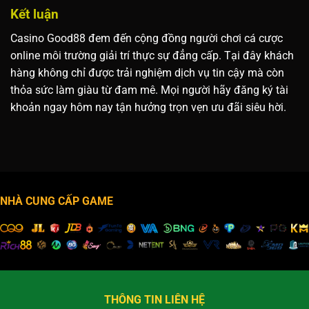
Kết luận
Casino Good88 đem đến cộng đồng người chơi cá cược
online môi trường giải trí thực sự đẳng cấp. Tại đây khách
hàng không chỉ được trải nghiệm dịch vụ tin cậy mà còn
thỏa sức làm giàu từ đam mê. Mọi người hãy đăng ký tài
khoản ngay hôm nay tận hưởng trọn vẹn ưu đãi siêu hời.
NHÀ CUNG CẤP GAME
THÔNG TIN LIÊN HỆ