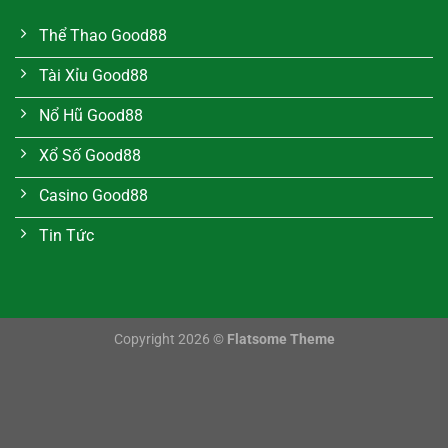
Thể Thao Good88
Tài Xỉu Good88
Nổ Hũ Good88
Xổ Số Good88
Casino Good88
Tin Tức
Copyright 2026 ©
Flatsome Theme