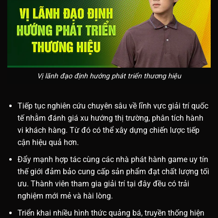
Vị lãnh đạo định hướng phát triển thương hiệu
Tiếp tục nghiên cứu chuyên sâu về lĩnh vực giải trí quốc
tế nhằm đánh giá xu hướng thị trường, phân tích hành
vi khách hàng. Từ đó có thể xây dựng chiến lược tiếp
cận hiệu quả hơn.
Đẩy mạnh hợp tác cùng các nhà phát hành game uy tín
thế giới đảm bảo cung cấp sản phẩm đạt chất lượng tối
ưu. Thành viên tham gia giải trí tại đây đều có trải
nghiệm mới mẻ và hài lòng.
Triển khai nhiều hình thức quảng bá, truyền thống hiện