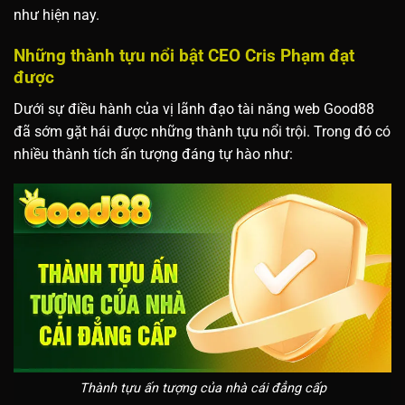
như hiện nay.
Những thành tựu nổi bật CEO Cris Phạm đạt
được
Dưới sự điều hành của vị lãnh đạo tài năng web Good88
đã sớm gặt hái được những thành tựu nổi trội. Trong đó có
nhiều thành tích ấn tượng đáng tự hào như:
Thành tựu ấn tượng của nhà cái đẳng cấp