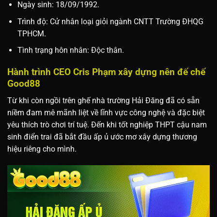
Ngày sinh: 18/09/1992.
Trình độ: Cử nhân loại giỏi ngành CNTT Trường ĐHQG
TPHCM.
Tình trạng hôn nhân: Độc thân.
Hành trình CEO Cris Phạm xây dựng nên đế chế
Good88
Từ khi còn ngồi trên ghế nhà trường Hải Đăng đã có sẵn
niềm đam mê mãnh liệt về lĩnh vực công nghệ và đặc biệt
yêu thích trò chơi trí tuệ. Đến khi tốt nghiệp THPT cậu nam
sinh điển trai đã bắt đầu ấp ủ ước mơ xây dựng thương
hiệu riêng cho mình.