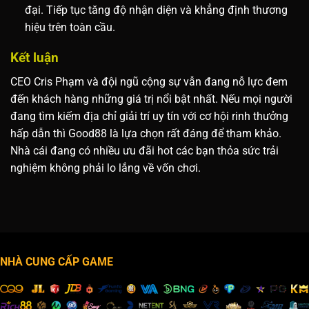
đại. Tiếp tục tăng độ nhận diện và khẳng định thương
hiệu trên toàn cầu.
Kết luận
CEO Cris Phạm và đội ngũ cộng sự vẫn đang nỗ lực đem
đến khách hàng những giá trị nổi bật nhất. Nếu mọi người
đang tìm kiếm địa chỉ giải trí uy tín với cơ hội rinh thưởng
hấp dẫn thì Good88 là lựa chọn rất đáng để tham khảo.
Nhà cái đang có nhiều ưu đãi hot các bạn thỏa sức trải
nghiệm không phải lo lắng về vốn chơi.
NHÀ CUNG CẤP GAME