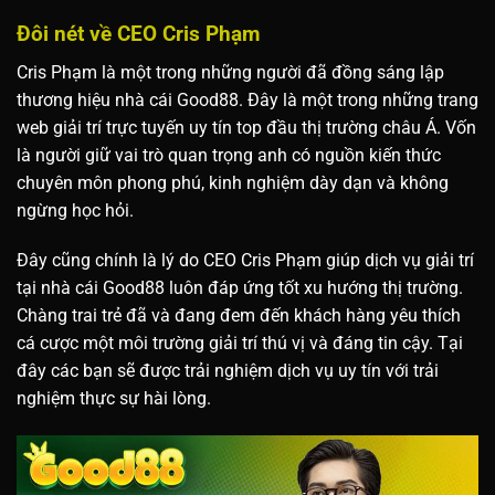
Đôi nét về CEO Cris Phạm
Cris Phạm là một trong những người đã đồng sáng lập
thương hiệu nhà cái Good88. Đây là một trong những trang
web giải trí trực tuyến uy tín top đầu thị trường châu Á. Vốn
là người giữ vai trò quan trọng anh có nguồn kiến thức
chuyên môn phong phú, kinh nghiệm dày dạn và không
ngừng học hỏi.
Đây cũng chính là lý do CEO Cris Phạm
giúp dịch vụ giải trí
tại nhà cái Good88 luôn đáp ứng tốt xu hướng thị trường.
Chàng trai trẻ đã và đang đem đến khách hàng yêu thích
cá cược một môi trường giải trí thú vị và đáng tin cậy. Tại
đây các bạn sẽ được trải nghiệm dịch vụ uy tín với trải
nghiệm thực sự hài lòng.