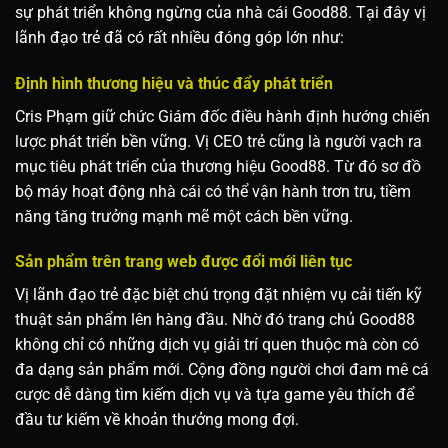
sự phát triển không ngừng của nhà cái Good88. Tại đây vị
lãnh đạo trẻ đã có rất nhiều đóng góp lớn như:
Định hình thương hiệu và thúc đẩy phát triển
Cris Phạm giữ chức Giám đốc điều hành định hướng chiến
lược phát triển bền vững. Vị CEO trẻ cũng là người vạch ra
mục tiêu phát triển của thương hiệu Good88. Từ đó sơ đồ
bộ máy hoạt động nhà cái có thể vận hành trơn tru, tiềm
năng tăng trưởng mạnh mẽ một cách bền vững.
Sản phẩm trên trang web được đổi mới liên tục
Vị lãnh đạo trẻ đặc biệt chú trọng đặt nhiệm vụ cải tiến kỹ
thuật sản phẩm lên hàng đầu. Nhờ đó trang chủ Good88
không chỉ có những dịch vụ giải trí quen thuộc mà còn có
đa dạng sản phẩm mới. Cộng đồng người chơi đam mê cá
cược dễ dàng tìm kiếm dịch vụ và tựa game yêu thích để
đầu tư kiếm về khoản thưởng mong đợi.